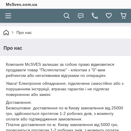
McSves.com.ua
Про нас
Про нас
Компанія McSVES залишає за собою право відмовитися
продавати товар "Післяплатою" - клієнтам з "0"-вим
рейтингом або негативними відгуками по операціях.
Увага! Електронне обладнання, підключене самостійно або з
порушенням інструкції, втрачає гарантію і не підлягає
поверненню або заміні.
Доставлення:
Безкоштовне доставлення по м.Києву замовлення від 25000
грн, здійснюється протягом 1-2 робочих днів, з моменту
оплати або підтвердження замовлення.
Платне доставлення по м. Києву замовлення від 5000 грн,
проводиться протягом 1-2 робочих днів, з моменту оплати