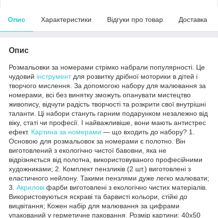
Опис
Характеристики
Відгуки про товар
Доставка
Опис
Розмальовки за номерами стрімко набрали популярності. Це
чудовий
інструмент
для розвитку дрібної моторики в дітей і
творчого мислення. За допомогою набору для малювання за
номерами, всі без винятку зможуть опанувати мистецтво
живопису, відчути радість творчості та розкрити свої внутрішні
таланти. Ці набори стануть гарним подарунком незалежно від
віку, статі чи професії. І найважливіше, вони мають антистрес
ефект.
Картина за номерами
— що входить до набору? 1.
Основою для розмальовок за номерами є полотно. Він
виготовлений з екологічно чистої бавовни, яка не
відрізняється від полотна, використовуваного професійними
художниками; 2. Комплект пензликів (2 шт.) виготовлені з
еластичного нейлону. Такими пензлями дуже легко малювати;
3.
Акрилові
фарби виготовлені з екологічно чистих матеріалів.
Використовуються яскраві та барвисті кольори, стійкі до
вицвітання; Кожен набір для малювання за цифрами
упакований у герметичне паковання. Розмір картини: 40х50