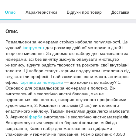
Опис
Характеристики
Відгуки про товар
Доставка
Опис
Розмальовки за номерами стрімко набрали популярності. Це
чудовий
інструмент
для розвитку дрібної моторики в дітей і
творчого мислення. За допомогою набору для малювання за
номерами, всі без винятку зможуть опанувати мистецтво
живопису, відчути радість творчості та розкрити свої внутрішні
таланти. Ці набори стануть гарним подарунком незалежно від
віку, статі чи професії. І найважливіше, вони мають антистрес
ефект.
Картина за номерами
— що входить до набору? 1.
Основою для розмальовок за номерами є полотно. Він
виготовлений з екологічно чистої бавовни, яка не
відрізняється від полотна, використовуваного професійними
художниками; 2. Комплект пензликів (2 шт.) виготовлені з
еластичного нейлону. Такими пензлями дуже легко малювати;
3. Акрилові
фарби
виготовлені з екологічно чистих матеріалів.
Використовуються яскраві та барвисті кольори, стійкі до
вицвітання; Кожен набір для малювання за цифрами
упакований у герметичне паковання. Розмір картини: 40х50