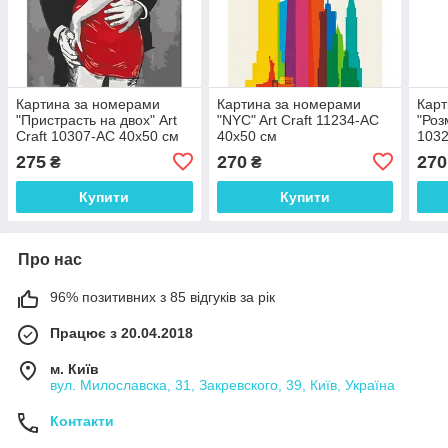
Картина за номерами
Картина за номерами
Карт
"Пристрасть на двох" Art
"NYC" Art Craft 11234-AC
"Роз
Craft 10307-AC 40х50 см
40х50 см
1032
275
270
270
₴
₴
Купити
Купити
Про нас
96% позитивних з 85 відгуків за рік
Працює з 20.04.2018
м. Київ
вул. Милославска, 31, Закревского, 39, Київ, Україна
Контакти