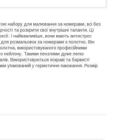
гою набору для малювання за номерами, всі без
чості та розкрити свої внутрішні таланти. Ці
фесії. І найважливіше, вони мають антистрес
для розмальовок за номерами є полотно. Він
д полотна, використовуваного професійними
ого нейлону. Такими пензлями дуже легко
алів. Використовуються яскраві та барвисті
ами упакований у герметичне паковання. Розмір