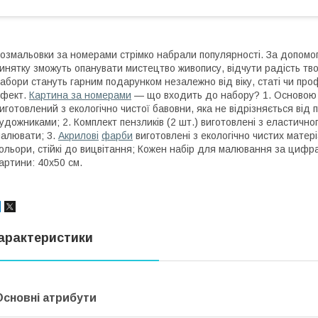
озмальовки за номерами стрімко набрали популярності. За допомо
инятку зможуть опанувати мистецтво живопису, відчути радість твор
абори стануть гарним подарунком незалежно від віку, статі чи про
ефект.
Картина за номерами
— що входить до набору? 1. Основою 
иготовлений з екологічно чистої бавовни, яка не відрізняється ві
удожниками; 2. Комплект пензликів (2 шт.) виготовлені з еластичн
алювати; 3.
Акрилові
фарби
виготовлені з екологічно чистих матері
ольори, стійкі до вицвітання; Кожен набір для малювання за цифр
артини: 40х50 см.
арактеристики
Основні атрибути