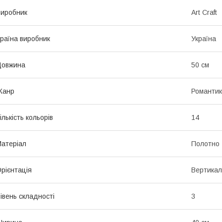
иробник
Art Craft
раїна виробник
Україна
Довжина
50 см
Жанр
Романтик
ількість кольорів
14
атеріал
Полотно
рієнтація
Вертикал
івень складності
3