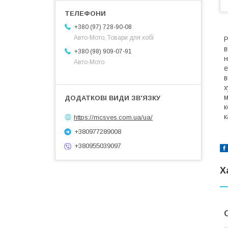
+380 (97) 728-90-08
Авто-Мото, Товари для хобі
Р
в
+380 (98) 909-07-91
н
Авто-Мото
в
х
м
к
к
https://mcsves.com.ua/ua/
+380977289008
+380955039097
Х