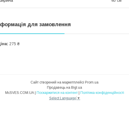
Ширина
40 см
нформація для замовлення
іна:
275 ₴
Сайт створений на маркетплейсі
Prom.ua
Продавець на Bigl.ua
McSVES.COM.UA |
Поскаржитися на контент
|
Політика конфіденційності
Select Language
▼