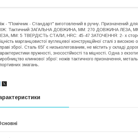
іж - "Помічник - Стандарт" виготовлений в ручну. Призначений для
НІЖ: Тактичний ЗАГАЛЬНА ДОВЖИНА, ММ: 270 ДОВЖИНА ЛЕЗА, М
ЕЗА, ММ: 5 ТВЕРДІСТЬ СТАЛИ, HRC: 45-47 ЗАТОЧЕННЯ: 2- х сторо
іцність марганцовистої вуглецевої конструкційної сталі з високою 
праві зброї. Сталь 65Г є низьколегованим, не містить у складі дор
арактеристики пружності, зносостійкості та міцності. Одна з екзо
иробництво клинкової зброї: ножів тактичного призначення, метальн
портивних змагань.
арактеристики
Основні