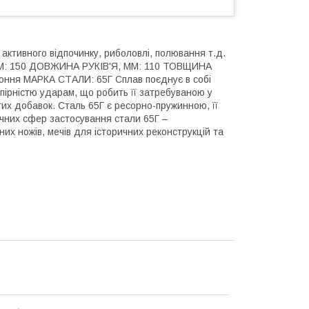
 активного відпочинку, риболовлі, полювання т.д.
М: 150 ДОВЖИНА РУКІВ'Я, ММ: 110 ТОВЩИНА
ння МАРКА СТАЛИ: 65Г Сплав поєднує в собі
опірністю ударам, що робить її затребуваною у
огих добавок. Сталь 65Г є ресорно-пружинною, її
тичних сфер застосування стали 65Г –
их ножів, мечів для історичних реконструкцій та