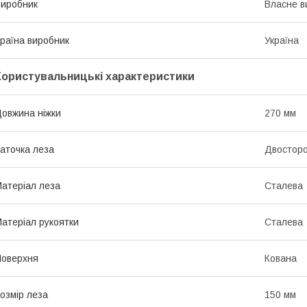
иробник
Власне в
раїна виробник
Україна
Користувальницькі характеристики
овжина ніжки
270 мм
аточка леза
Двосторо
атеріал леза
Сталева
атеріал рукоятки
Сталева
оверхня
Кована
озмір леза
150 мм