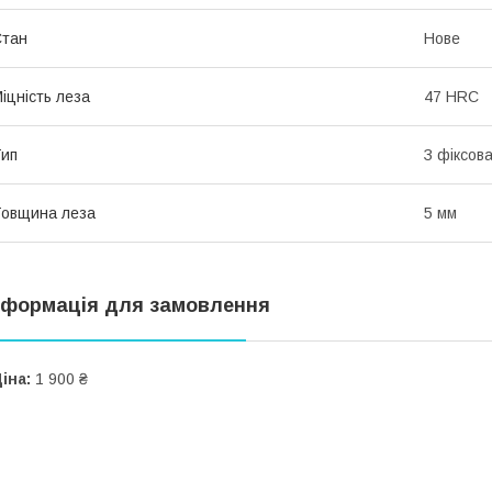
Стан
Нове
іцність леза
47 HRC
ип
З фіксов
овщина леза
5 мм
нформація для замовлення
іна:
1 900 ₴