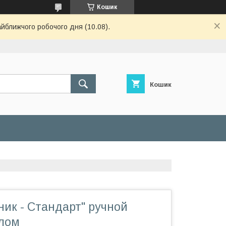
Кошик
айближчого робочого дня (10.08).
Кошик
ик - Стандарт" ручной
хлом