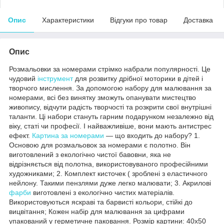
Опис
Характеристики
Відгуки про товар
Доставка
Опис
Розмальовки за номерами стрімко набрали популярності. Це
чудовий
інструмент
для розвитку дрібної моторики в дітей і
творчого мислення. За допомогою набору для малювання за
номерами, всі без винятку зможуть опанувати мистецтво
живопису, відчути радість творчості та розкрити свої внутрішні
таланти. Ці набори стануть гарним подарунком незалежно від
віку, статі чи професії. І найважливіше, вони мають антистрес
ефект.
Картина за номерами
— що входить до набору? 1.
Основою для розмальовок за номерами є полотно. Він
виготовлений з екологічно чистої бавовни, яка не
відрізняється від полотна, використовуваного професійними
художниками; 2. Комплект кисточек ( зроблені з еластичного
нейлону. Такими пензлями дуже легко малювати; 3. Акрилові
фарби
виготовлені з екологічно чистих матеріалів.
Використовуються яскраві та барвисті кольори, стійкі до
вицвітання; Кожен набір для малювання за цифрами
упакований у герметичне паковання. Розмір картини: 40х50