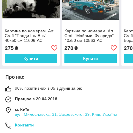
Картина по номерам. Art
Картина по номерам. Art
Карт
Craft "Панди Інь-Янь"
Craft "Майами. Флорида"
Craf
40х50 см 11606-AC
40х50 см 10563-AC
Бора
105
275
270
270
₴
₴
Купити
Купити
Про нас
96% позитивних з 85 відгуків за рік
Працює з 20.04.2018
м. Київ
вул. Милославска, 31, Закревского, 39, Київ, Україна
Контакти