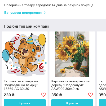
Повернення товару впродовж 14 днів за рахунок покупця
Всі умови повернення
Подібні товари компанії
Картина за номерами
Картина за номерами по
Карт
"Ведмедик на вечірці"
дереву "Подосолухи"
дере
15569-AC 30х30
ASW009 30х40 см
ASW
230
350
350
₴
₴
Купити
Купити