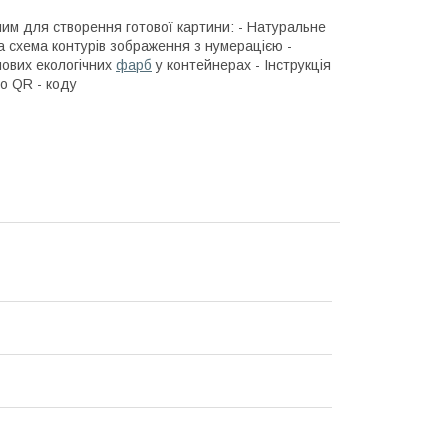
ним для створення готової картини: - Натуральне
 схема контурів зображення з нумерацією -
лових екологічних
фарб
у контейнерах - Інструкція
о QR - коду