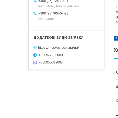
+380 (97) 728-90-08
Авто-Мото, Товари для хобі
Н
п
+380 (98) 909-07-91
н
Авто-Мото
з
https://mcsves.com.ua/ua/
Х
+380977289008
+380955039097
В
К