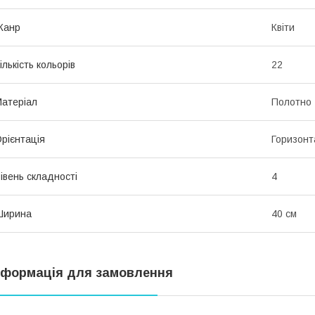
Жанр
Квіти
ількість кольорів
22
атеріал
Полотно
рієнтація
Горизонт
івень складності
4
Ширина
40 см
нформація для замовлення