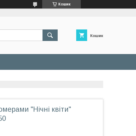
Кошик
Кошик
омерами "Нічні квіти"
50