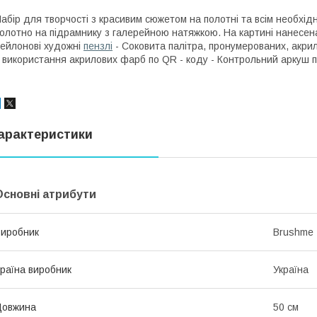
абір для творчості з красивим сюжетом на полотні та всім необхід
олотно на підрамнику з галерейною натяжкою. На картині нанесена
ейлонові художні
пензлі
- Соковита палітра, пронумерованих, акри
 використання акрилових фарб по QR - коду - Контрольний аркуш п
арактеристики
Основні атрибути
иробник
Brushme
раїна виробник
Україна
Довжина
50 см