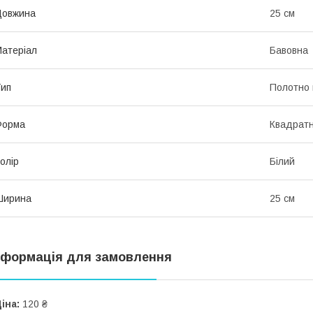
Довжина
25 см
атеріал
Бавовна
ип
Полотно 
Форма
Квадрат
олір
Білий
Ширина
25 см
нформація для замовлення
іна:
120 ₴