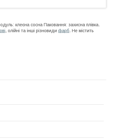
дуль: клеєна сосна Паковання: захисна плівка.
ові
, олійні та інші різновиди
фарб
. Не містить