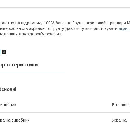
олотно на підрамнику 100% бавовна Ґрунт: акриловий, три шари Мо
ніверсальність акрилового ґрунту дає змогу використовувати
акрил
кідливих для здоров'я речовин.
арактеристики
Основні
иробник
Brushme
раїна виробник
Україна