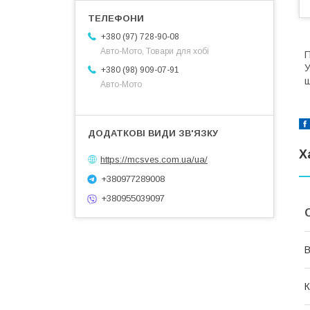
+380 (97) 728-90-08
Авто-Мото, Товари для хобі
П
У
+380 (98) 909-07-91
ш
Авто-Мото
Х
https://mcsves.com.ua/ua/
+380977289008
+380955039097
В
К