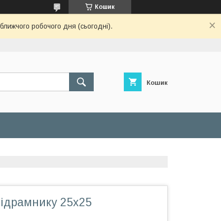
Кошик
ближчого робочого дня (сьогодні).
Кошик
підрамнику 25х25