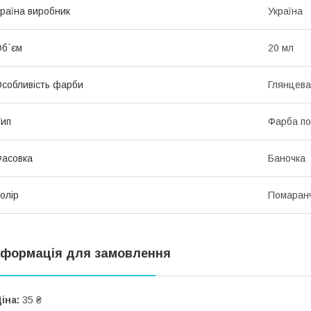
раїна виробник
Україна
б`єм
20 мл
собливість фарби
Глянцева
ип
Фарба п
асовка
Баночка
олір
Помаран
нформація для замовлення
іна:
35 ₴