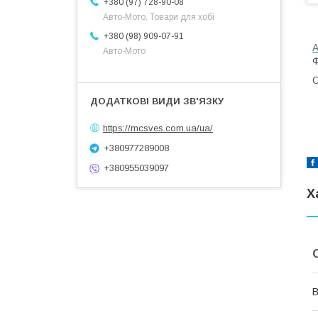
+380 (97) 728-90-08
Авто-Мото, Товари для хобі
+380 (98) 909-07-91
А
Авто-Мото
Ф
О
https://mcsves.com.ua/ua/
+380977289008
+380955039097
Х
В