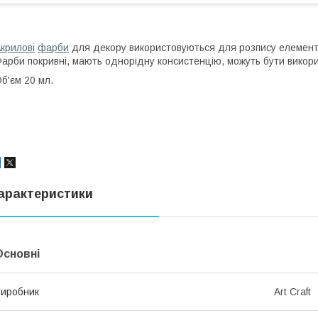
крилові
фарби
для декору використовуються для розпису елементів
арби покривні, мають однорідну консистенцію, можуть бути викори
б'єм 20 мл.
арактеристики
Основні
иробник
Art Craft