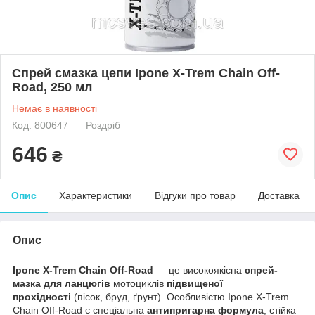
Спрей смазка цепи Ipone X-Trem Chain Off-
Road, 250 мл
Немає в наявності
Код: 800647
Роздріб
646
₴
Опис
Характеристики
Відгуки про товар
Доставка
Опис
Ipone X-Trem Chain Off-Road
— це високоякісна
спрей-
мазка для ланцюгів
мотоциклів
підвищеної
прохідності
(пісок, бруд, ґрунт). Особливістю Ipone X-Trem
Chain Off-Road є спеціальна
антипригарна формула
, стійка