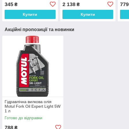
345
2 138
779
₴
₴
Купити
Купити
Акційні пропозиції та новинки
Гідравлічна вилкова олія
Motul Fork Oil Expert Light 5W
1 л
(115016=114073=112950=105
Готово до відправки
929)
788
₴