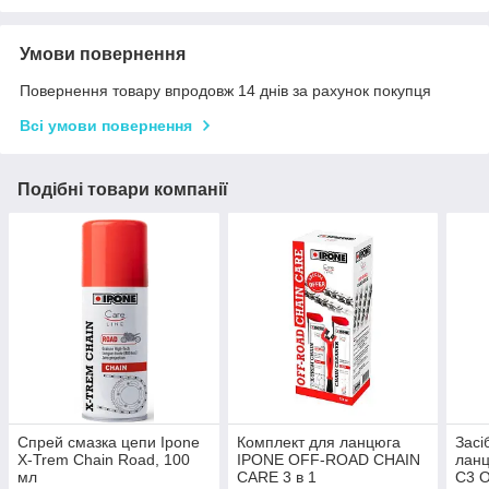
Умови повернення
Повернення товару впродовж 14 днів за рахунок покупця
Всі умови повернення
Подібні товари компанії
Спрей смазка цепи Ipone
Комплект для ланцюга
Засі
X-Trem Chain Road, 100
IPONE OFF-ROAD CHAIN
ланц
мл
CARE 3 в 1
C3 O