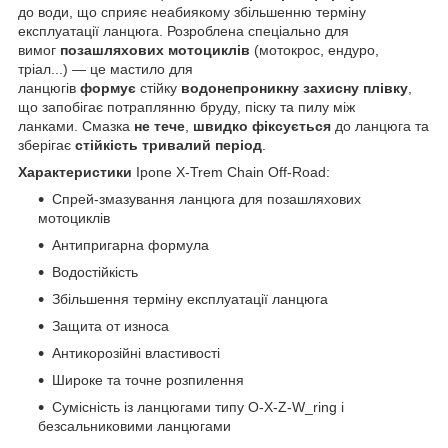
до води, що сприяє неабиякому збільшенню терміну
експлуатації ланцюга. Розроблена спеціально для
вимог
позашляхових мотоциклів
(мотокрос, ендуро,
тріал...) — це мастило для
ланцюгів
формує
стійку
водонепроникну захисну плівку
,
що запобігає потраплянню бруду, піску та пилу між
ланками. Смазка
не тече
,
швидко фіксується
до ланцюга та
зберігає
стійкість тривалий період
.
Характеристики
Ipone X-Trem Chain Off-Road:
Спрей-змазування ланцюга для позашляхових
мотоциклів
Антипригарна формула
Водостійкість
Збільшення терміну експлуатації ланцюга
Защита от износа
Антикорозійні властивості
Широке та точне розпилення
Сумісність із ланцюгами типу O-X-Z-W_ring і
безсальниковими ланцюгами