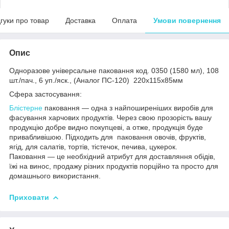
дгуки про товар
Доставка
Оплата
Умови повернення
Опис
Одноразове універсальне паковання код. 0350 (1580 мл), 108
шт./пач., 6 уп./яск., (Аналог ПС-120) 220х115х85мм
Сфера застосування:
Блістерне
паковання — одна з найпоширеніших виробів для
фасування харчових продуктів. Через свою прозорість вашу
продукцію добре видно покупцеві, а отже, продукція буде
привабливішою. Підходить для паковання овочів, фруктів,
ягід, для салатів, тортів, тістечок, печива, цукерок.
Паковання — це необхідний атрибут для доставляння обідів,
їжі на винос, продажу різних продуктів порційно та просто для
домашнього використання.
Приховати