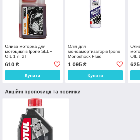
Олива моторна для
Олія для
Олив
мотоциклів Ipone SELF
моноамортизаторів Ipone
мото
OIL 1 л. 2Т
Monoshock Fluid
OIL 
Amortisseur 1 л
610
1 095
625
₴
₴
Купити
Купити
Акційні пропозиції та новинки