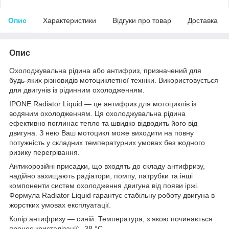
Опис
Характеристики
Відгуки про товар
Доставка
Опис
Охолоджувальна рідина або антифриз, призначений для
будь-яких різновидів мотоциклетної техніки. Використовується
для двигунів із рідинним охолодженням.
IPONE Radiator Liquid — це антифриз для мотоциклів із
водяним охолодженням. Ця охолоджувальна рідина
ефективно поглинає тепло та швидко відводить його від
двигуна. З нею Ваш мотоцикл може виходити на повну
потужність у складних температурних умовах без жодного
ризику перегрівання.
Антикорозійні присадки, що входять до складу антифризу,
надійно захищають радіатори, помпу, патрубки та інші
компоненти систем охолодження двигуна від появи іржі.
Формула Radiator Liquid гарантує стабільну роботу двигуна в
жорстких умовах експлуатації.
Колір антифризу — синій. Температура, з якою починається
процес кристалізації: -38 °C.