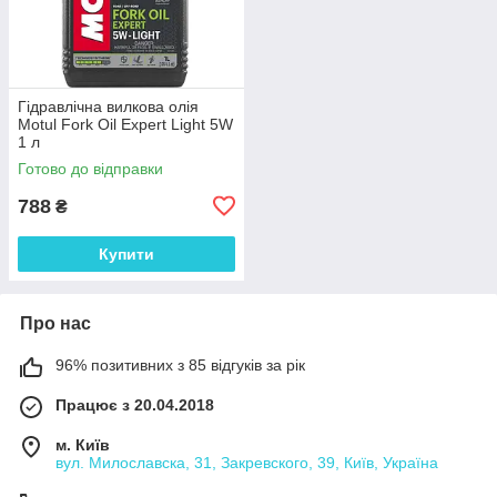
Гідравлічна вилкова олія
Motul Fork Oil Expert Light 5W
1 л
(115016=114073=112950=105
Готово до відправки
929)
788
₴
Купити
Про нас
96% позитивних з 85 відгуків за рік
Працює з 20.04.2018
м. Київ
вул. Милославска, 31, Закревского, 39, Київ, Україна