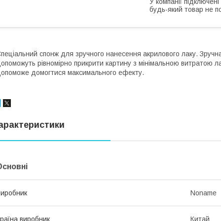
У компанії підключені
будь-який товар не п
пеціальний спонж для зручного нанесення акрилового лаку. Зручна
опоможуть рівномірно прикрити картину з мінімальною витратою л
опоможе домогтися максимального ефекту.
арактеристики
Основні
иробник
Noname
раїна виробник
Китай