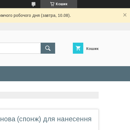
Кошик
ижчого робочого дня (завтра, 10.08).
Кошик
онова (спонж) для нанесення