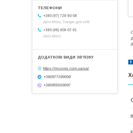
+380 (97) 728-90-08
Авто-Мото, Товари для хобі
+380 (98) 909-07-91
С
Авто-Мото
д
д
https://mcsves.com.ua/ua/
Х
+380977289008
+380955039097
В
К