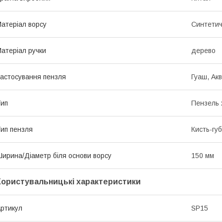
атеріал ворсу
Синтети
атеріал ручки
дерево
астосування пензля
Гуаш, Ак
ип
Пензель 
ип пензля
Кисть-гу
ирина/Діаметр біля основи ворсу
150 мм
Користувальницькі характеристики
ртикул
SP15