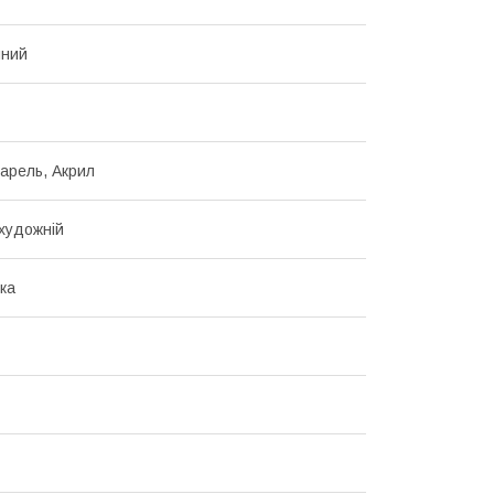
чний
варель, Акрил
художній
бка