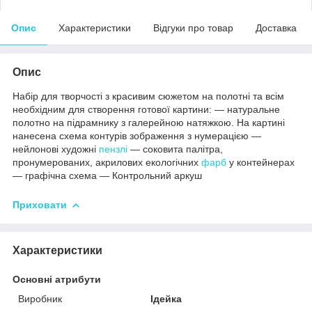
Опис
Характеристики
Відгуки про товар
Доставка
Опис
Набір для творчості з красивим сюжетом на полотні та всім
необхідним для створення готової картини: — натуральне
полотно на підрамнику з галерейною натяжкою. На картині
нанесена схема контурів зображення з нумерацією —
нейлонові художні
пензлі
— соковита палітра,
пронумерованих, акрилових екологічних
фарб
у контейнерах
— графічна схема — Контрольний аркуш
Приховати
Характеристики
Основні атрибути
Виробник
Ідейка