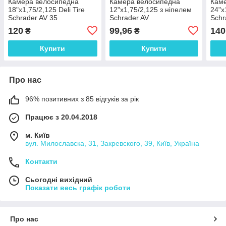
Камера велосипедна
Камера велосипедна
Кам
18"х1,75/2,125 Deli Tire
12"х1,75/2,125 з ніпелем
24"х
Schrader AV 35
Schrader AV
Schr
120
99,96
140
₴
₴
Купити
Купити
Про нас
96% позитивних з 85 відгуків за рік
Працює з 20.04.2018
м. Київ
вул. Милославска, 31, Закревского, 39, Київ, Україна
Контакти
Сьогодні вихідний
Показати весь графік роботи
Про нас