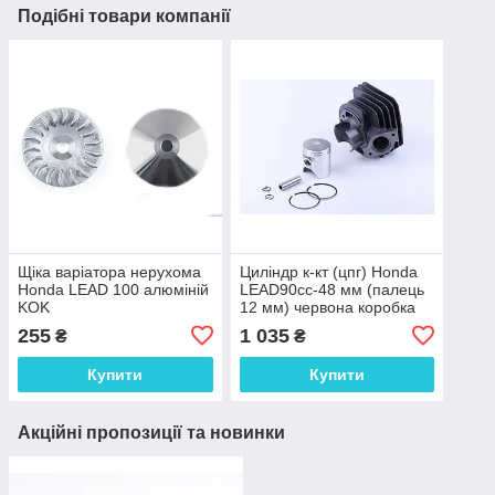
Подібні товари компанії
Щіка варіатора нерухома
Циліндр к-кт (цпг) Honda
Honda LEAD 100 алюміній
LEAD90cc-48 мм (палець
KOK
12 мм) червона коробка
якісна SEE
255
1 035
₴
₴
Купити
Купити
Акційні пропозиції та новинки