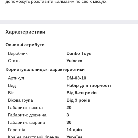
допоможуть розставити «алмази» по своїх місцях.
Характеристики
Основні атрибути
Виробник
Danko Toys
Стать
Унісекс
Користувальницькі характеристики
Артикул
DM-03-10
Вид
Набір для творчості
Вік
Від 9-ти років
Вікова група
Від 9 років
Габарити: висота
20
Габарити: довжина
3
Габарити: ширина
30
Гарантія
14 днів
Країна реєстрації бренду
Україна