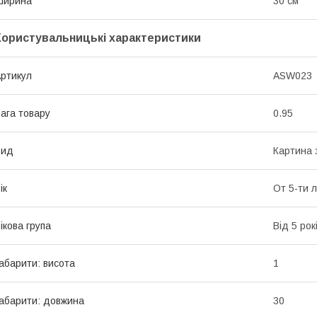
Ширина
30 см
Користувальницькі характеристики
ртикул
ASW023
ага товару
0.95
Вид
Картина 
ік
От 5-ти 
ікова група
Від 5 рок
абарити: висота
1
абарити: довжина
30