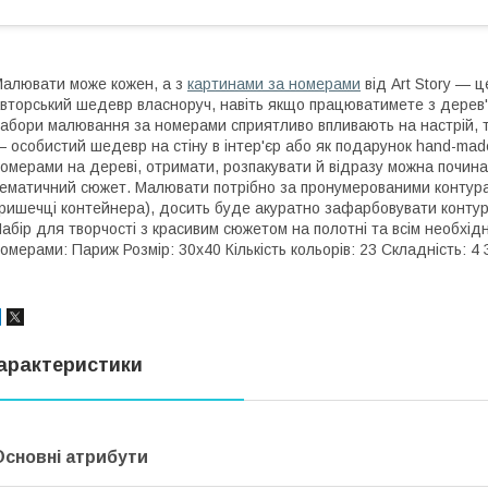
алювати може кожен, а з
картинами за номерами
від Art Story — ц
вторський шедевр власноруч, навіть якщо працюватимете з дерев
абори малювання за номерами сприятливо впливають на настрій, т
 особистий шедевр на стіну в інтер'єр або як подарунок hand-made
омерами на дереві, отримати, розпакувати й відразу можна почина
ематичний сюжет. Малювати потрібно за пронумерованими контурам
ришечці контейнера), досить буде акуратно зафарбовувати контур
абір для творчості з красивим сюжетом на полотні та всім необхід
омерами: Париж Розмір: 30х40 Кількість кольорів: 23 Складність: 4
арактеристики
Основні атрибути