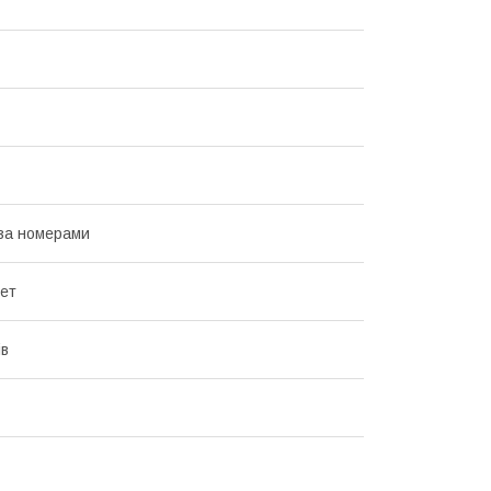
за номерами
лет
ів