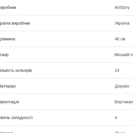
иробник
ArtStory
раїна виробник
Україна
Довжина
40 см
Жанр
Міський 
ількість кольорів
23
атеріал
Дерево
рієнтація
Вертикал
івень складності
4