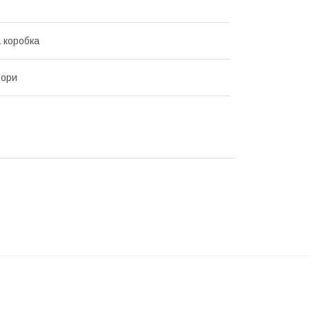
 коробка
ьори