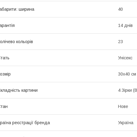
абарити: ширина
40
арантія
14 днів
олічево кольорів
23
тать
Унісекс
озмір
30х40 см
кладність картини
4 Зірки 
Стан
Нове
раїна реєстрації бренда
Україна