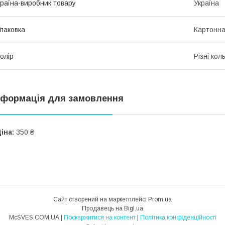
раїна-виробник товару
Україна
паковка
Картонна
олір
Різні кол
нформація для замовлення
іна:
350 ₴
Сайт створений на маркетплейсі
Prom.ua
Продавець на Bigl.ua
McSVES.COM.UA |
Поскаржитися на контент
|
Політика конфіденційності