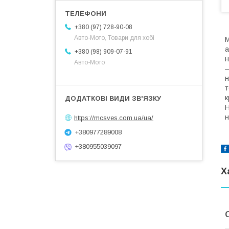
+380 (97) 728-90-08
Авто-Мото, Товари для хобі
М
а
+380 (98) 909-07-91
н
Авто-Мото
—
н
т
к
Н
н
https://mcsves.com.ua/ua/
+380977289008
+380955039097
Х