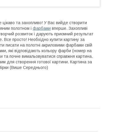
е цікаво та захопливо! У Вас вийде створити
'яним полотном і
фарбами
вперше. Захопливі
ворчий розвиток і дарують приємний результат
. Все просто! Необхідно купити картину за
ти писати на полотні акриловими фарбами свій
и, які відповідають кольору фарби (номер на
и та почне вимальовуватися справжня картина.
ним для створення готової картини. Картина за
 Зірки (Више Середнього)