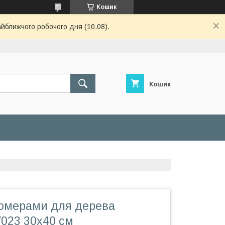
Кошик
айближчого робочого дня (10.08).
Кошик
номерами для дерева
023 30х40 см