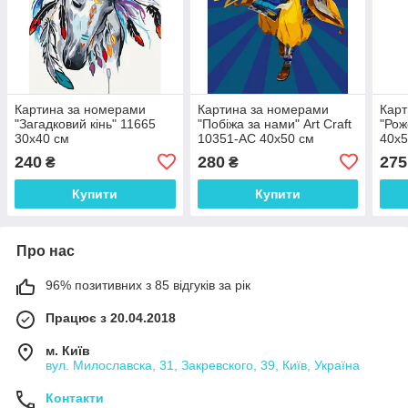
Картина за номерами
Картина за номерами
Карт
"Загадковий кінь" 11665
"Побіжа за нами" Art Craft
"Рож
30х40 см
10351-AC 40х50 см
40х5
240
280
275
₴
₴
Купити
Купити
Про нас
96% позитивних з 85 відгуків за рік
Працює з 20.04.2018
м. Київ
вул. Милославска, 31, Закревского, 39, Київ, Україна
Контакти