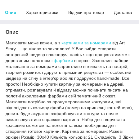
Опис
Характеристики
Відгуки про товар
Доставка
Опис
Малювати може кожен, а з
картинами за номерами
від Art
Story — це цікаво та захопливо! У Вас вийде створити
авторський шедевр власноруч, навіть якщо працюватимете з
дерев'яним полотном і
фарбами
вперше. Захопливі набори
малювання за номерами сприятливо впливають на настрій,
творчий розвиток і дарують приємний результат — особистий
шедевр на стіну в інтер'єр або як подарунок hand-made. Все
просто! Необхідно купити картину за номерами на дереві,
отримати, розпакувати й відразу можна починати писати на
полотні акриловими фарбами свій тематичний сюжет.
Малювати потрібно за пронумерованими контурами, які
відповідають кольору фарби (номер на кришечці контейнера),
досить буде акуратно зафарбовувати контури та почне
вимальовуватися справжня картина. Набір для творчості з
красивим сюжетом на полотні та всім необхідним для
створення готової картини. Картина за номерами: Рожеві
орхідеї Розмір: 30х40 Кількість кольорів: 21 Складність: 3 Зірки