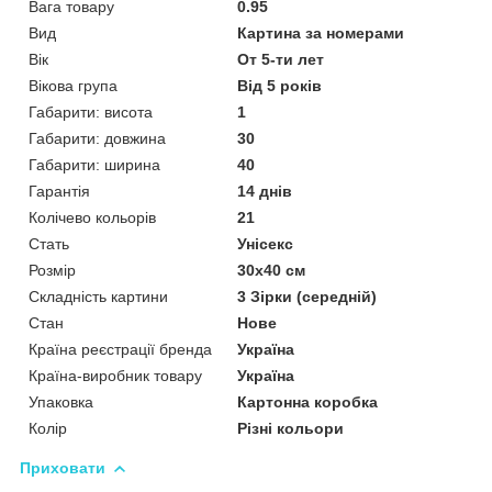
Вага товару
0.95
Вид
Картина за номерами
Вік
От 5-ти лет
Вікова група
Від 5 років
Габарити: висота
1
Габарити: довжина
30
Габарити: ширина
40
Гарантія
14 днів
Колічево кольорів
21
Стать
Унісекс
Розмір
30х40 см
Складність картини
3 Зірки (середній)
Стан
Нове
Країна реєстрації бренда
Україна
Країна-виробник товару
Україна
Упаковка
Картонна коробка
Колір
Різні кольори
Приховати