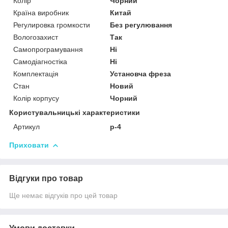
Колір
Чорний
Країна виробник
Китай
Регулировка громкости
Без регулювання
Вологозахист
Так
Самопрограмування
Ні
Самодіагностіка
Ні
Комплектація
Установча фреза
Стан
Новий
Колір корпусу
Чорний
Користувальницькі характеристики
Артикул
p-4
Приховати
Відгуки про товар
Ще немає відгуків про цей товар