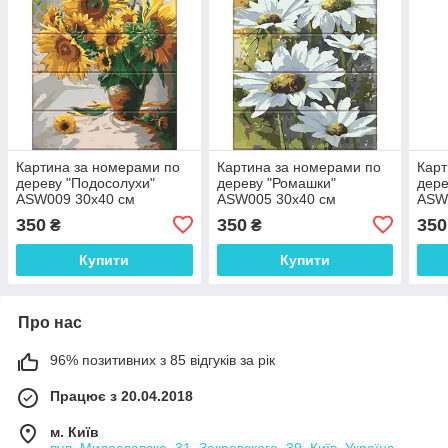
Картина за номерами по
Картина за номерами по
Карт
дереву "Подосолухи"
дереву "Ромашки"
дере
ASW009 30х40 см
ASW005 30х40 см
ASW
350
350
350
₴
₴
Купити
Купити
Про нас
96% позитивних з 85 відгуків за рік
Працює з 20.04.2018
м. Київ
вул. Милославска, 31, Закревского, 39, Київ, Україна