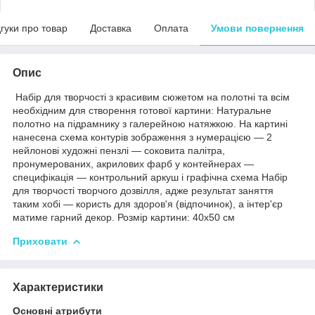
дгуки про товар
Доставка
Оплата
Умови повернення
Опис
Набір для творчості з красивим сюжетом на полотні та всім
необхідним для створення готової картини: Натуральне
полотно на підрамнику з галерейною натяжкою. На картині
нанесена схема контурів зображення з нумерацією — 2
нейлонові художні пензлі — соковита палітра,
пронумерованих, акрилових фарб у контейнерах —
специфікація — контрольний аркуш і графічна схема Набір
для творчості творчого дозвілля, адже результат заняття
таким хобі — користь для здоров'я (відпочинок), а інтер'єр
матиме гарний декор. Розмір картини: 40х50 см
Приховати
Характеристики
Основні атрибути