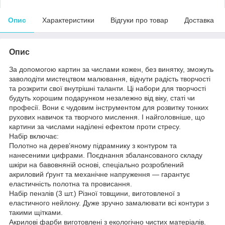
Опис
Характеристики
Відгуки про товар
Доставка
Опис
За допомогою картин за числами кожен, без винятку, зможуть
заволодіти мистецтвом малювання, відчути радість творчості
та розкрити свої внутрішні таланти. Ці набори для творчості
будуть хорошим подарунком незалежно від віку, статі чи
професії. Вони є чудовим інструментом для розвитку тонких
рухових навичок та творчого мислення. І найголовніше, що
картини за числами наділені ефектом проти стресу.
Набір включає:
Полотно на дерев’яному підрамнику з контуром та
нанесеними цифрами. Поєднання збалансованого складу
шкіри на бавовняній основі, спеціально розроблений
акриловий ґрунт та механічне напруження — гарантує
еластичність полотна та провисання.
Набір пензлів (3 шт.) Різної товщини, виготовленої з
еластичного нейлону. Дуже зручно замалювати всі контури з
такими щітками.
Акрилові фарби виготовлені з екологічно чистих матеріалів.