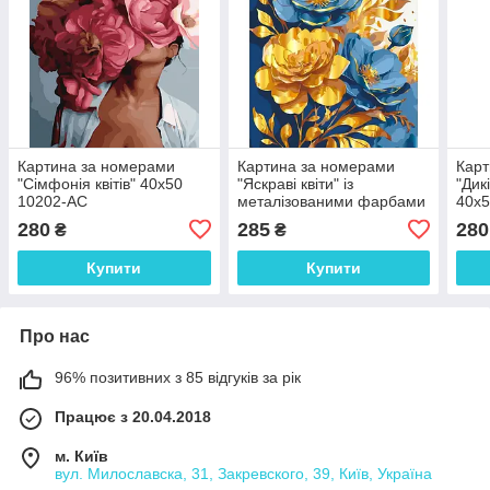
Картина за номерами
Картина за номерами
Карт
"Сімфонія квітів" 40х50
"Яскраві квіти" із
"Дик
10202-AC
металізованими фарбами
40х
13143-AC 40х50 см
280
285
280
₴
₴
Купити
Купити
Про нас
96% позитивних з 85 відгуків за рік
Працює з 20.04.2018
м. Київ
вул. Милославска, 31, Закревского, 39, Київ, Україна