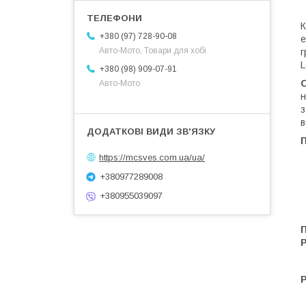
К
+380 (97) 728-90-08
е
Авто-Мото, Товари для хобі
г
L
+380 (98) 909-07-91
Авто-Мото
н
з
в
https://mcsves.com.ua/ua/
+380977289008
+380955039097
П
P