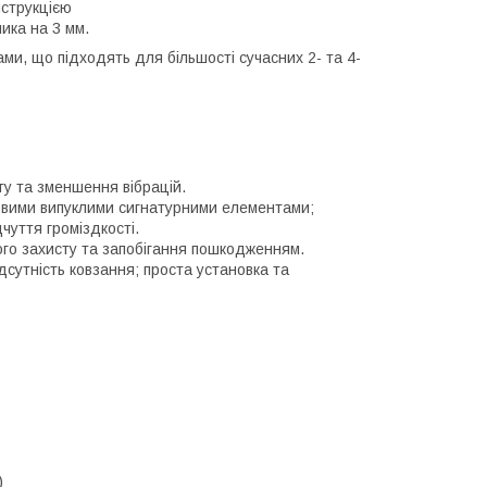
нструкцією
ика на 3 мм.
ами, що підходять для більшості сучасних 2- та 4-
у та зменшення вібрацій.
овими випуклими сигнатурними елементами;
чуття громіздкості.
ого захисту та запобігання пошкодженням.
сутність ковзання; проста установка та
)