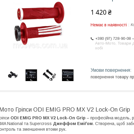
1 420 ₴
Немає в наявності
К
+380 (97) 728-90-08
Авто-Мото, Товари 
хобі
повернення товару п
Мото Гріпси ODI EMIG PRO MX V2 Lock-On Grip
ріпси
ODI EMIG PRO MX V2 Lock-On Grip
– професійна модель, р
MA National та Supercross
Джеффом Еміґом
. Створена, щоб за
онтроль та зменшення втоми рук.