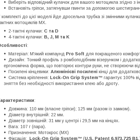
Виберіть відповідний кулачок для вашого мотоцикла згідно з і
Встановіть гріпси, затягнувши гвинти за допомогою шестигранн
 комплекті до цієї моделі йде дросельна трубка зі змінними кулачк
актних мотоциклів MX.
2-тактні кулачки:
C та D
4-тактні кулачки:
B, J, М та K
Особливості
:
Матеріал: М'який компаунд
Pro Soft
для покращеного комфорт
Дизайн: Тонкий профіль з ромбоподібним візерунком і додатк
ергономічна форма, що повторює контури руки, не створюючи від
Посилені кінцевики:
Алюмінієві посилені
кінці для додатков
Система кріплення:
Lock-On Grip System™
гарантує 100% від
зняття без необхідності використання клею або дроту.
Характеристики
:
Довжина: 110 мм (власне гріпси); 125 мм (разом із замком).
Діаметр внутрішній: 22 мм.
Діаметр зовнішній: 31 мм у центрі і 29,5 мм на кінцях.
Вага: 107 г (пара).
Призначення: Мотокрос (MX)
Фіксація:
Lock-On Grip System™
(
U.S. Patent 6,973,725 B1
.