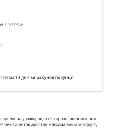
од:
H36EPRW
для
ротягом 14 днів
за рахунок покупця
озроблена у співпраці з п'ятиразовим чемпіоном
безпечити мотоциклістам максимальний комфорт,