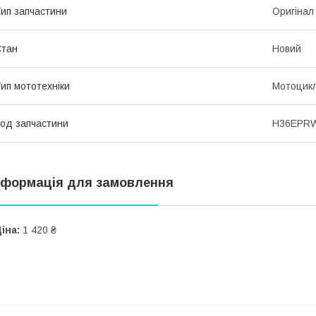
ип запчастини
Оригінал
Стан
Новий
ип мототехніки
Мотоцик
од запчастини
H36EPR
нформація для замовлення
іна:
1 420 ₴