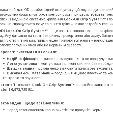
ласичний для ODI ромбовидний візерунок у цій моделі доповнен
ргономічна форма повторює контури руки і при цьому зберігає тонк
ріпси із надійною системою кріплення
Lock-On Grip System™
і п
ock-On спрощує установку та зняття гріпс – немає потреби у клеї ч
ODI Lock-On Grip System™
— це запатентована технологія кріпле
адійну фіксацію на кермі без ризику провертання або зсуву. Завдя
атягуються гвинтами, грипси міцно тримаються навіть у найскладн
ологих погодних умов або на нерівній місцевості.
Переваги системи ODI Lock-On:
Надійна фіксація
– грипси не зміщуються та не прокручуються
Легка установка
– монтуються за лічені хвилини без необхід
Швидка заміна
– можна легко змінювати грипси без зусиль та 
Високоякісні матеріали
– поєднання міцного пластику та ко
контролю та зручності.
атент:
Технологія
Lock-On Grip System™
є офіційно запатенто
atent 6,973,725 B1
.
Рекомендації щодо встановлення:
Перед встановленням гарно очистіть та просушіть кермо.