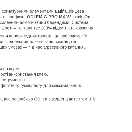
ий сигнатурними елементами
Еміґа
. Кінцева
ість профілю.
ODI EMIG PRO MX V2 Lock-On
–
осиленими алюмінієвими барендами. Система
и дроті – та гарантує 100% відсутність ковзання.
ння велосипедних грипсів, що забезпечує їх
ки спеціальним алюмінієвим замкам, які
іших умовах — під час агресивного катання,
 на кермі.
ності використання клею.
інструментів.
мфортного гумапласту для максимального
ваною розробкою ODI та захищена патентом
U.S.