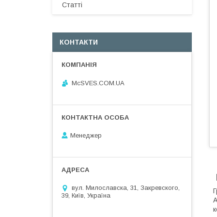
Статті
КОНТАКТИ
McSVES.COM.UA
Менеджер
вул. Милославска, 31, Закревского,
Г
39, Київ, Україна
A
к