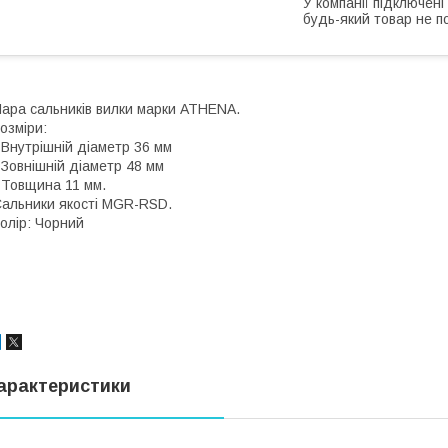
У компанії підключені
будь-який товар не п
ара сальників вилки марки ATHENA.
озміри:
 Внутрішній діаметр 36 мм
 Зовнішній діаметр 48 мм
 Товщина 11 мм.
альники якості MGR-RSD.
олір: Чорний
арактеристики