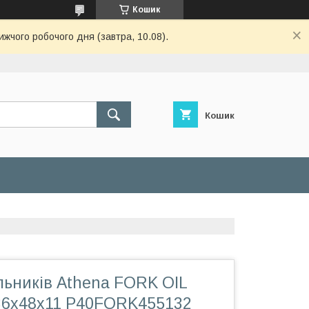
Кошик
ижчого робочого дня (завтра, 10.08).
Кошик
льників Athena FORK OIL
36x48x11 P40FORK455132